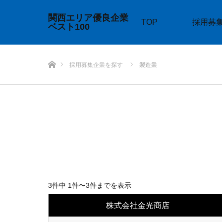
関西エリア優良企業
TOP
採用募
ベスト100
ホーム
採用募集企業を探す
製造業
3件中 1件〜3件までを表示
株式会社金光商店