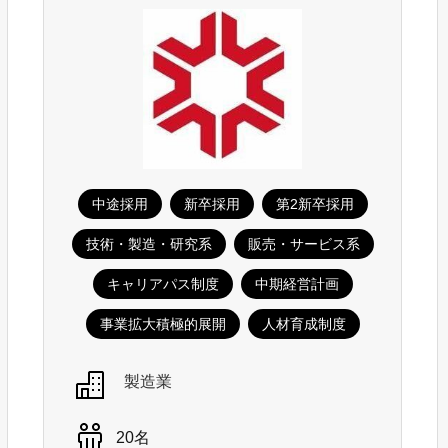
中途採用
新卒採用
第2新卒採用
技術・製造・研究系
販売・サービス系
キャリアパス制度
中期経営計画
事業拡大積極的展開
人材育成制度
製造業
20名